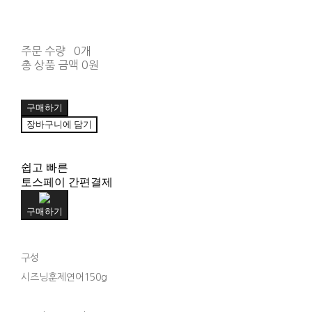
주문 수량
0개
총 상품 금액
0원
구매하기
장바구니에 담기
쉽고 빠른
토스페이 간편결제
구매하기
구성
시즈닝훈제연어150g