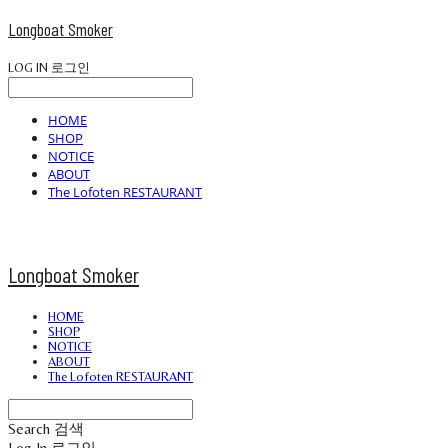
Longboat Smoker
LOG IN
로그인
HOME
SHOP
NOTICE
ABOUT
The Lofoten RESTAURANT
Longboat Smoker
HOME
SHOP
NOTICE
ABOUT
The Lofoten RESTAURANT
Search
검색
Log In
로그인