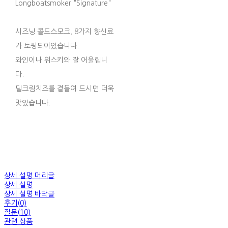
Longboatsmoker "Signature"
시즈닝 콜드스모크, 8가지 향신료
가 토핑되어있습니다.
와인이나 위스키와 잘 어울립니
다.
딜크림치즈를 곁들여 드시면 더욱
맛있습니다.
상세 설명 머리글
상세 설명
상세 설명 바닥글
후기(0)
질문(10)
관련 상품