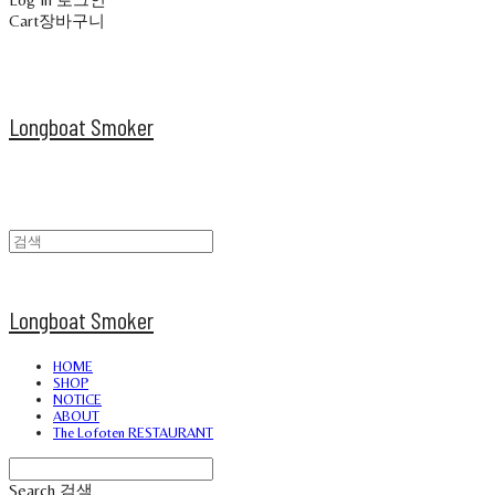
Cart
장바구니
Longboat Smoker
Longboat Smoker
HOME
SHOP
NOTICE
ABOUT
The Lofoten RESTAURANT
Search
검색