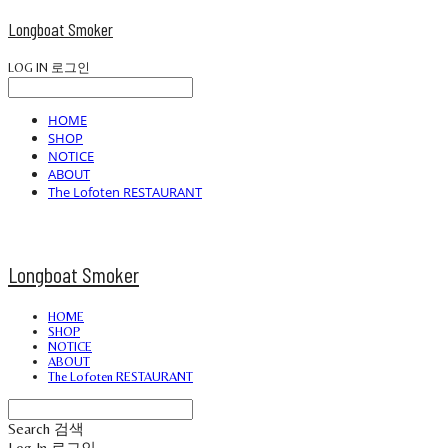
Longboat Smoker
LOG IN
로그인
HOME
SHOP
NOTICE
ABOUT
The Lofoten RESTAURANT
Longboat Smoker
HOME
SHOP
NOTICE
ABOUT
The Lofoten RESTAURANT
Search
검색
Log In
로그인