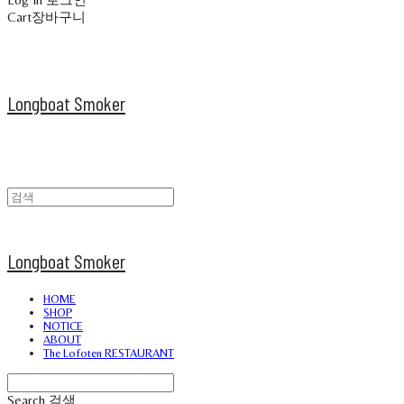
Cart
장바구니
Longboat Smoker
Longboat Smoker
HOME
SHOP
NOTICE
ABOUT
The Lofoten RESTAURANT
Search
검색